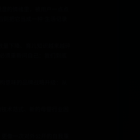
潮湿的情绪里，被用户一点点
 后则把它当成一种“生活记录
数量下降、育儿知识越来越碎
也必须重新问自己：我们到底
重构意味的品牌战略升级：从
的技术范式、新的母婴行业困
礼，更像一次对外公开的自我重