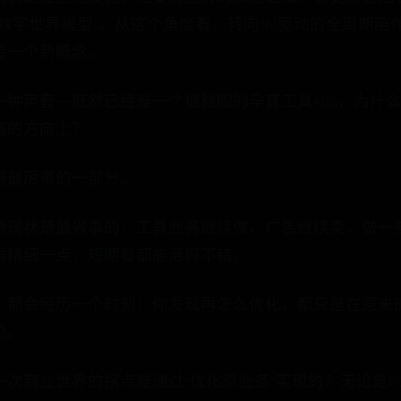
数字世界模型”。从这个角度看，转向“AI驱动的全周期陪
追一个新概念。
种声音——既然已经是一个很稳固的孕育工具App，为什
高的方向上？
得最厉害的一部分。
持现状是最省事的：工具业务继续做，广告继续卖，做一
再精细一点，短期看都能活得不错。
，都会经历一个时刻：你发现再怎么优化，都只是在原来的
论。
次商业世界的拐点是通过“优化原业务”实现的？无论是P