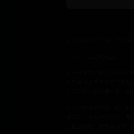
文丨新浪财经上海站 陈秀颖
2007年，宝宝树成立。
而十余年前，中国互联网的
不知道哪里是可靠的信息源。
计算孕周、保存第一张 B 
后来智能手机普及，妈妈们
变成了一个更大的容器：有
社区里聊起产后身体的疼；