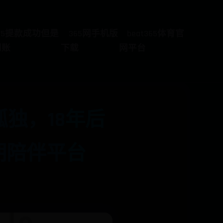
65提款成功但是
365网手机版
beat365体育官
到账
下载
网平台
独，18年后
期陪伴平台