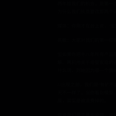
两年给我们的机会，是第一
为什么我们执意要改那两个
媒体：你刚才在台上说，“
高敏：大家对我们的第一印象
但如果你把十八年所有产品
解、再利用关于母婴家庭的各
什么词，到她因为哪一个情
AI出现之前，我们是“有矿
天不一样了，当你看到模型
座，其实是被浪费掉的。
你说我们是工具也没错，说