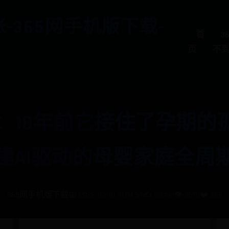
-365网手机版下载-
首
3
页
不
：18年前它接住了孕期的孤
建AI驱动的母婴家庭全周
365网手机版下载
📅 2026-02-18 01:04:57
✍️ admin
👁️ 2570
❤️ 266