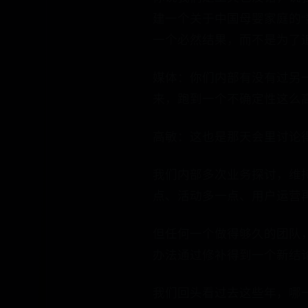
建一个关于中国母婴家庭的“
一个必然结果，而不是为了
媒体：你们内部有没有过另一
来，跑到一个不确定性这么
高敏：这也是那天会里讨论
我们内部多次业务探讨，维
点、活动多一点、用户运营
但任何一个做得够久的团队
办法通过修补得到一个新结
我们回头看过去这些年，哪一