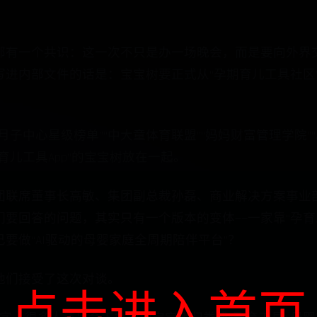
部有一个共识：这一次不只是办一场晚会，而是要向外界交
写进内部文件的话是：宝宝树要正式从“孕期育儿工具社区”
子中心星级榜单”“中大童体育联盟”“妈妈财富管理学院”“
育儿工具App”的宝宝树放在一起。
团联席董事长高敏、集团副总裁孙磊、商业解决方案事业
要回答的问题，其实只有一个版本的变体——一家靠“孕育工
要做“AI驱动的母婴家庭全周期陪伴平台”？
他们接受了这次对谈。