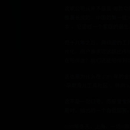
这家公司从来不是靠“爆款
推着长成的。中国的第一批 8
本”。它见过一个家庭的诞
但十八年之后，再稳固的工
片化、用户需求远远超出传统
在陪伴谁？我们还能陪伴到
这也是为什么在 2025 
“孕期育儿工具社区”，转向“
这不是一句口号，而是宝宝
局时，给出的一个自我回答
2025年冬天，上海，一场