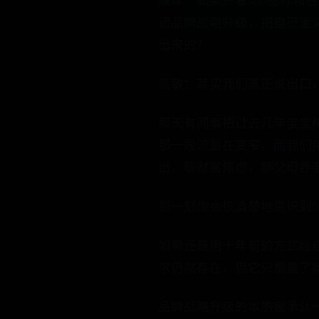
媒体：如果只看App图标和
调品牌战略升级，把自己定义
出来的？
高敏：其实我们真正说出口
那天有同事把过去几年宝宝树
那一段流量在变窄，而我们
出，聊财富焦虑，聊父母养
那一刻你会很清楚地意识到
如果还是用十年前的方式给
求仍然存在，但它只覆盖了
品牌战略升级的本质是承认一