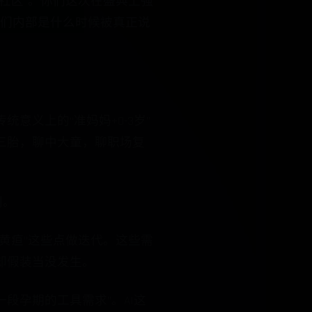
婴社区”。你们这次在盛典上强
你们内部是什么时候被真正说
义上的“准妈妈+0-3岁”
三胎，聊中大童，聊职场复
判。
黄疸”这些点做迭代。这些需
却假装当没发生。
段孕期的工具需求”。AI这