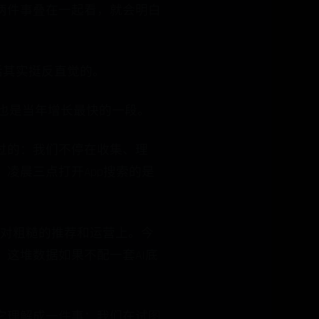
两件事叠在一起看，就会明白
话其实挺反直觉的。
，也是当年增长最快的一段。
过的：我们不停在收集、理
凌晨三点打开App搜索的是
相对粗糙的推荐和运营上。今
这堆数据如果不配一套AI底
它理解成一件事：我们在试图