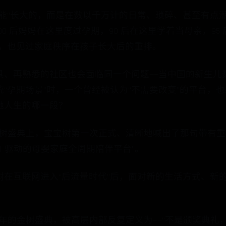
功能”长大的，而是在数以千万计的日常、琐碎、甚至有点
0 后妈妈在这里度过孕期，90 后在这里学着当母亲，95
生，也见过家庭秩序在孩子长大后的重排。
具、再熟悉的社区也会面临同一个问题——当中国的新生儿
“孕期场景”时，一个曾经被认为“不需要改变”的平台，
她人生的哪一段？
年的金树盛典上，宝宝树第一次正式、清晰地喊出了那句带有
AI 驱动的母婴家庭全周期陪伴平台”。
树在互联网进入“后流量时代”后，面对新的生活方式、新
。
11周年的金树盛典，被高层内部反复定义为——“不是颁奖典