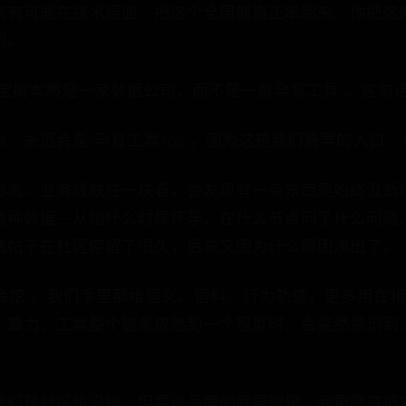
次有可能在技术层面，把这个全周期真正串起来。你把这
词。
宝宝树本质是一家数据公司，而不是一款孕育工具”。这句
，永远会是“孕育工具App”，因为这是我们最早的入口
形态、业务线放在一块看，会发现有一条东西是始终没断
种数据——从她什么时候怀孕、在什么节点问了什么问题、
绪帖子在社区停留了很久，后来又因为什么原因淡出了。
不会挖”。我们手里那堆语义、语料、行为轨迹，更多用在
、算力、工具整个链条成熟到一个程度时，会突然意识到：
我们是社区也没错，但要说品牌的底层逻辑，我更愿意把