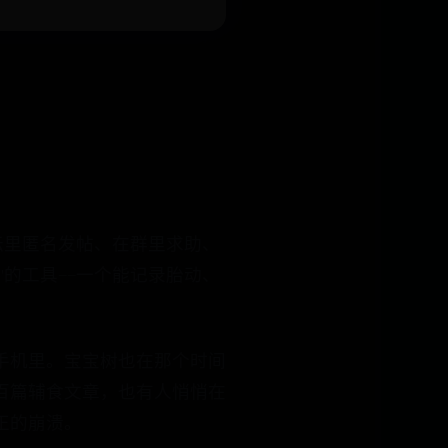
坛里匿名发帖、在群里求助、
的工具——一个能记录胎动、
手机里。宝宝树也在那个时间
百篇辅食文章，也有人悄悄在
正的崩溃。