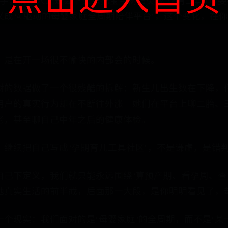
点击进入首页
名字，很多人还是会下意识把宝宝树归类成“孕育工具+母
成“AI驱动的母婴家庭全周期陪伴平台”，这个变化，在
，是在开一场很不愉快的内部会的时候。
的数据做了一个很残酷的拆解：新生儿出生数在下降，传统意
用户的真实行为却在不断往外涨——她们在平台上聊二胎、
老，甚至聊自己中年之后的健康体检。
：继续把自己写成“孕期育儿工具社区”，不是谦虚，是错
自己下定义，我们就只能永远围绕“算预产期、看孕周、查
她真实生活的前半截，后面那一大段，是你明明看见了，
个现实：我们面对的是“母婴家庭”的全周期，而不是“某一