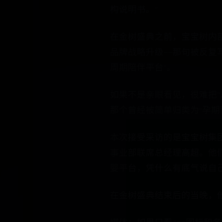
构说明书。”
在金树盛典之前，宝宝树内
品牌战略升级——那句被反复
周期陪伴平台”。
如果不是亲眼看见，很难把“月
那个曾经被简单归类为“孕期
本次接受采访的是宝宝树集
事业部联席总经理高超。他们
婴平台，凭什么有底气说自己
在金树盛典结束后的当晚，