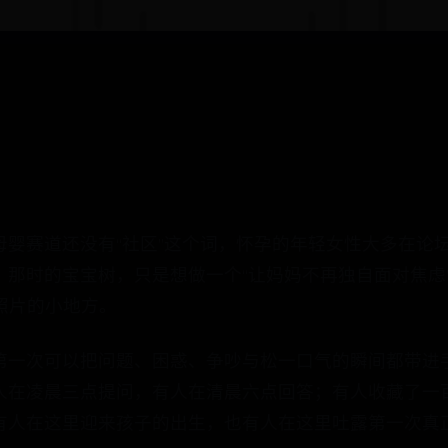
母婴赛道还没有“社区”这个词，怀孕的年轻女性大多在论
那时的宝宝树，只是想做一个“让妈妈不再独自面对焦虑”
超照片的小地方。
第一次可以把问题、困惑、争吵与松一口气的瞬间都带进
人在凌晨三点提问，有人在清晨六点回答；有人收藏了一
有人在这里迎来孩子的出生，也有人在这里吐露第一次真