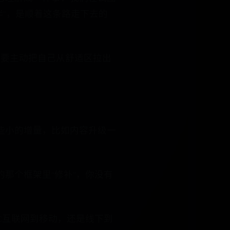
伴”，是顺着这条路走下去的
么要主动把自己从舒适区拉出
些小的增量，比如内容升级一
那个框架里“修补”，你没有
C互联网到移动，还是线下到