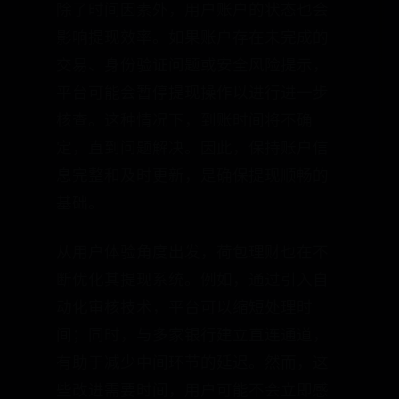
除了时间因素外，用户账户的状态也会
影响提现效率。如果账户存在未完成的
交易、身份验证问题或安全风险提示，
平台可能会暂停提现操作以进行进一步
核查。这种情况下，到账时间将不确
定，直到问题解决。因此，保持账户信
息完整和及时更新，是确保提现顺畅的
基础。
从用户体验角度出发，荷包理财也在不
断优化其提现系统。例如，通过引入自
动化审核技术，平台可以缩短处理时
间；同时，与多家银行建立直连通道，
有助于减少中间环节的延迟。然而，这
些改进需要时间，用户可能不会立即感