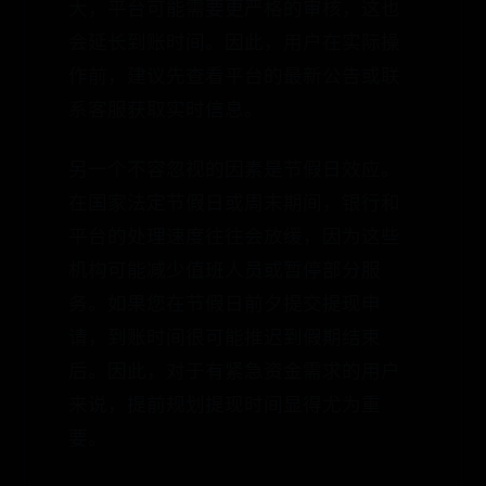
大，平台可能需要更严格的审核，这也
会延长到账时间。因此，用户在实际操
作前，建议先查看平台的最新公告或联
系客服获取实时信息。
另一个不容忽视的因素是节假日效应。
在国家法定节假日或周末期间，银行和
平台的处理速度往往会放缓，因为这些
机构可能减少值班人员或暂停部分服
务。如果您在节假日前夕提交提现申
请，到账时间很可能推迟到假期结束
后。因此，对于有紧急资金需求的用户
来说，提前规划提现时间显得尤为重
要。