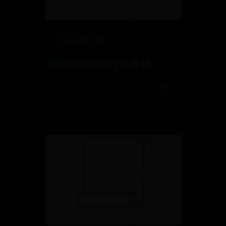
365网手机版下载
请问你属虎的什么命格
📅 10-03
👁️ 803