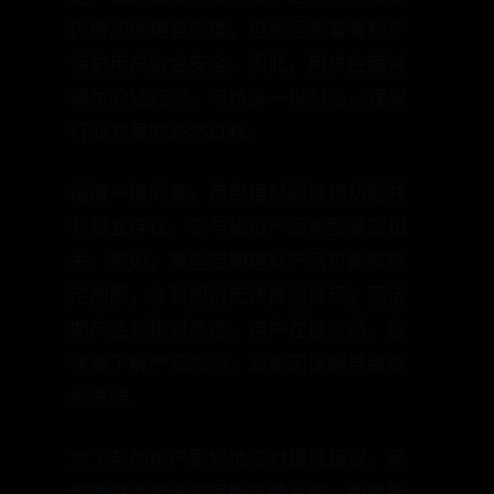
内增加处理复杂度，但长远来看有利于
保护用户资金安全。因此，用户在面对
偶尔的延迟时，不妨多一份耐心，理解
行业发展的必然过程。
值得一提的是，荷包理财的提现功能并
非孤立存在，它与投资产品类型紧密相
关。例如，某些定期理财产品可能有锁
定期限，在到期前无法提前提现；而活
期产品则相对灵活。用户在投资前，应
详细了解产品规则，避免因误解导致资
金冻结。
为了帮助用户更好地应对提现延迟，荷